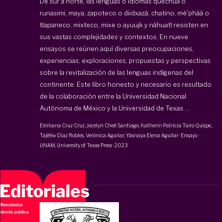
De sur a norte, las lenguas o idiomas quechua o
runasimi, maya, zapoteco o diidxazá, chatino, mè'phàà o
tlapaneco, mixteco, mixe o ayuujk y náhuatl resisten en
sus vastas complejidades y contextos. En nueve
ensayos se reúnen aquí diversas preocupaciones,
experiencias, exploraciones, propuestas y perspectivas
sobre la revitalización de las lenguas indígenas del
continente. Este libro honesto y necesario es resultado
de la colaboración entre la Universidad Nacional
Autónoma de México y la Universidad de Texas ...
Emiliana Cruz Cruz, Jocelyn Cheé Santiago, Katherin Patricia Tairo Quispe,
Tajëëw Díaz Robles, Verónica Aguilar,
Yásnaya Elena Aguilar
·
Ensayo
·
UNAM
,
University of Texas Press
·
2023