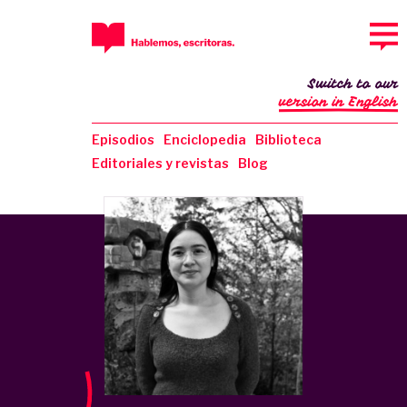
Switch to our
version in English
Episodios
Enciclopedia
Biblioteca
Editoriales y revistas
Blog