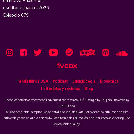
Un nuevo Hablemos,
escritoras para el 2026
Episodio 679
Tienda libros USA
Podcast
Enciclopedia
Biblioteca
Editoriales y revistas
Blog
Todos los derechos reservados, Hablemos Escritoras 2026 ® • Design by
Enigma
• Powered by
NaZO Labs
Queda prohibida la reproducción total o parcial de cualquier contenido publicado en este
sitio web, ya sea en audio o en texto. Toda forma de utilización no autorizada será perseguida
de acuerdo a la ley.