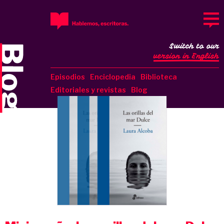
Switch to our
version in English
Episodios
Enciclopedia
Biblioteca
Editoriales y revistas
Blog