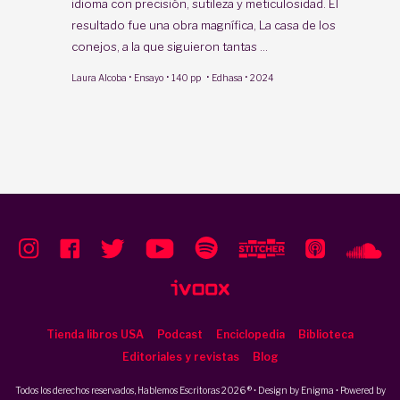
idioma con precisión, sutileza y meticulosidad. El
resultado fue una obra magnífica, La casa de los
conejos, a la que siguieron tantas ...
·
·
·
·
Laura Alcoba
Ensayo
140 pp
Edhasa
2024
Tienda libros USA
Podcast
Enciclopedia
Biblioteca
Editoriales y revistas
Blog
Todos los derechos reservados, Hablemos Escritoras 2026 ® • Design by
Enigma
• Powered by