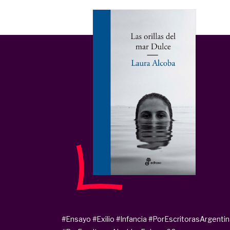
#Ensayo
#Exilio
#Infancia
#PorEscritorasArgenti