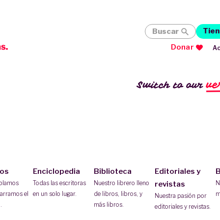
Tien
Buscar
Donar
Ac
ve
Switch to our
ios
Enciclopedia
Biblioteca
Editoriales y
B
ablamos
Todas las escritoras
Nuestro librero lleno
N
revistas
arramos el
en un solo lugar.
de libros, libros, y
m
Nuestra pasión por
.
más libros.
editoriales y revistas.