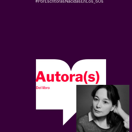
#PorEscritorasNacidasEnLos_60s