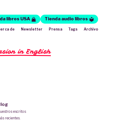
da libros USA
Tienda audio libros
erca de
Newsletter
Prensa
Tags
Archivo
rsion in English
log
uestros escritos
ás recientes.