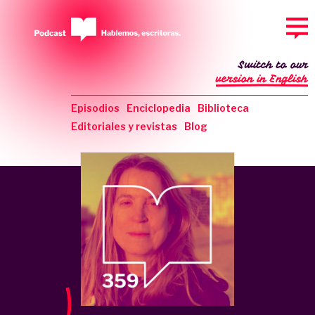
Switch to our
version in English
Episodios
Enciclopedia
Biblioteca
Editoriales y revistas
Blog