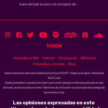
fuera del país propio y el concepto de ...
Tienda libros USA
Podcast
Enciclopedia
Biblioteca
Editoriales y revistas
Blog
Todos los derechos reservados, Hablemos Escritoras 2026 ® • Design by
Enigma
• Powered by
NaZO Labs
Queda prohibida la reproducción total o parcial de cualquier contenido publicado en este
sitio web, ya sea en audio o en texto. Toda forma de utilización no autorizada será perseguida
de acuerdo a la ley.
Las opiniones expresadas en este