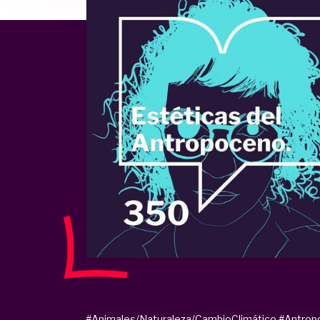
#Animales/Naturaleza/CambioClimático
#Antrop