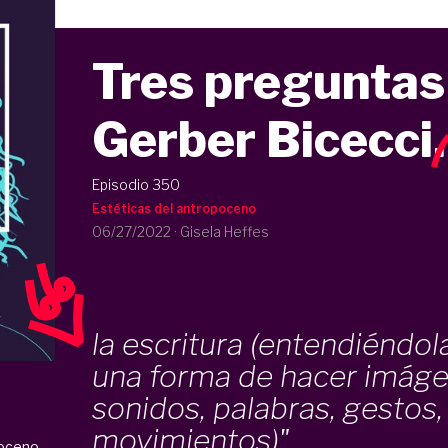
Tres preguntas
Gerber Bicecci
.
Episodio 350
Estéticas del antropoceno
06/27/2022
·
Gisela Heffes
la escritura (entendiéndo
una forma de hacer imáge
sonidos, palabras, gestos,
movimientos)"
oceno