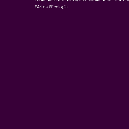
#Artes
#Ecología