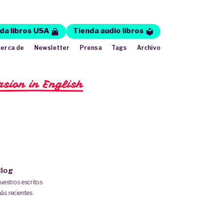
da libros USA
Tienda audio libros
erca de
Newsletter
Prensa
Tags
Archivo
rsion in English
log
uestros escritos
ás recientes.