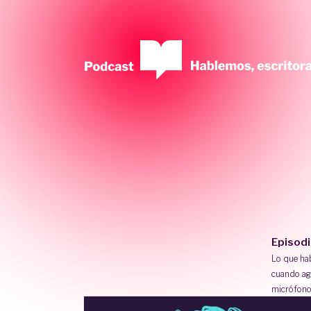
Episod
Lo que h
cuando ag
micrófono