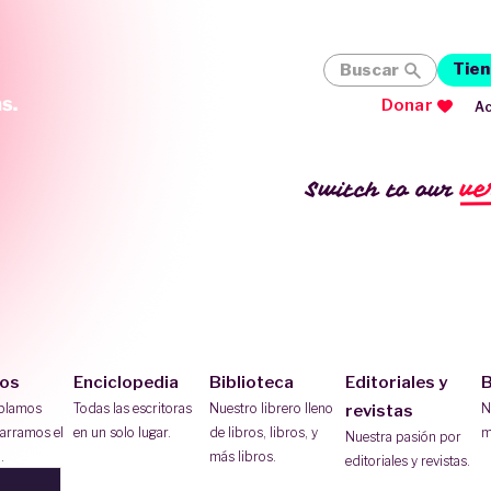
Tien
Buscar
Donar
Ac
ve
Switch to our
ios
Enciclopedia
Biblioteca
Editoriales y
B
ablamos
Todas las escritoras
Nuestro librero lleno
N
revistas
arramos el
en un solo lugar.
de libros, libros, y
m
Nuestra pasión por
.
más libros.
editoriales y revistas.