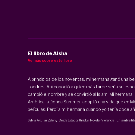
El libro de Aisha
Ve más sobre este libro
A principios de los noventas, mi hermana ganó una bec
Londres. Ahí conoció a quien más tarde sería su esposo.
cambió el nombre y se convirtió al Islam. Mi hermana,
América, a Donna Summer, adoptó una vida que en M
películas. Perdí a mi hermana cuando yo tenía doce año
Sylvia Aguilar Zéleny
·
Desde Estados Unidos · Novela · Violencia
·
Enjambre lit