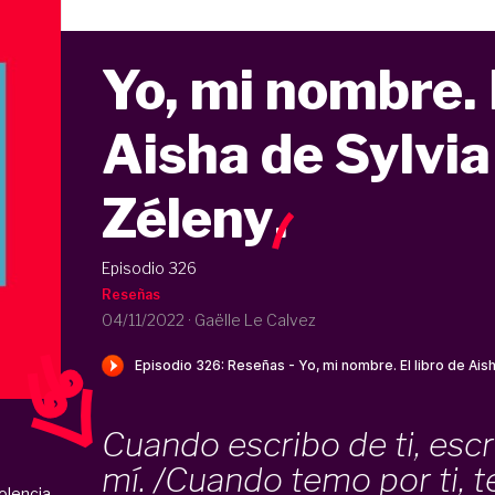
Yo, mi nombre. E
Aisha de Sylvia
Zéleny
.
Episodio 326
Reseñas
04/11/2022
·
Gaëlle Le Calvez
Cuando escribo de ti, esc
mí. /Cuando temo por ti, 
olencia