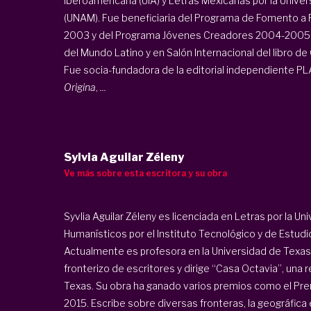
Iberoamericana (UIA) y Letras Mexicanas por la Univ
(UNAM). Fue beneficiaria del Programa de Fomento a 
2003 y del Programa Jóvenes Creadores 2004-2005. P
del Mundo Latino y en Salón Internacional del libro 
Fue socia-fundadora de la editorial independiente PLA
Origina
,
...
Sylvia Aguilar Zéleny
Ve más sobre esta escritora y su obra
Syvlia Aguilar Zéleny es licenciada en Letras por la 
Humanísticos por el Instituto Tecnológico y de Estud
Actualmente es profesora en la Universidad de Texas 
fronterizo de escritores y dirige “Casa Octavia”, una r
Texas. Su obra ha ganado varios premios como el Pre
2015. Escribe sobre diversas fronteras, la geográfica 