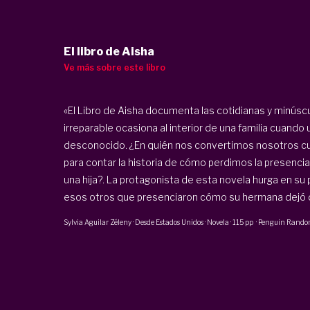
El libro de Aisha
Ve más sobre este libro
«El Libro de Aisha documenta las cotidianas y minúsc
irreparable ocasiona al interior de una familia cuan
desconocido. ¿En quién nos convertimos nosotros c
para contar la historia de cómo perdimos la presenci
una hija?. La protagonista de esta novela hurga en s
esos otros que presenciaron cómo su hermana dejó de
Sylvia Aguilar Zéleny
·
Desde Estados Unidos · Novela
·
115 pp
·
Penguin Rando