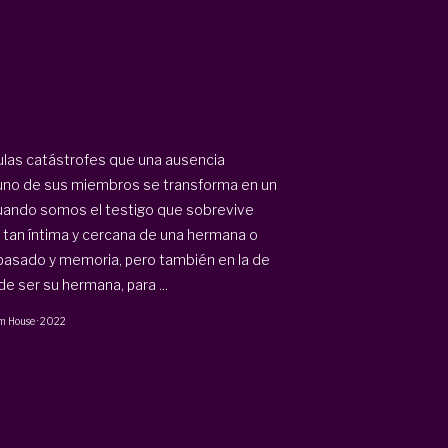
ulas catástrofes que una ausencia
do uno de sus miembros se transforma en un
uando somos el testigo que sobrevive
a tan íntima y cercana de una hermana o
u pasado y memoria, pero también en la de
 ser su hermana, para ...
m House
·
2022