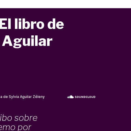
l libro de
 Aguilar
ribo sobre
temo por