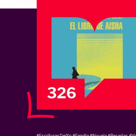
#EscriturasDelYo
#Familia
#Novela
#Reseñas
#Vi