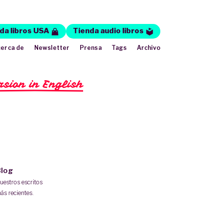
da libros USA
Tienda audio libros
erca de
Newsletter
Prensa
Tags
Archivo
rsion in English
log
uestros escritos
ás recientes.