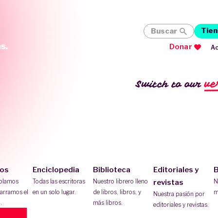
Tien
Buscar
Donar
Ac
ve
Switch to our
ios
Enciclopedia
Biblioteca
Editoriales y
B
ablamos
Todas las escritoras
Nuestro librero lleno
N
revistas
arramos el
en un solo lugar.
de libros, libros, y
m
Nuestra pasión por
.
más libros.
editoriales y revistas.