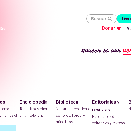
Tien
Buscar
Donar
Ac
ve
Switch to our
ios
Enciclopedia
Biblioteca
Editoriales y
B
ablamos
Todas las escritoras
Nuestro librero lleno
N
revistas
arramos el
en un solo lugar.
de libros, libros, y
m
Nuestra pasión por
.
más libros.
editoriales y revistas.