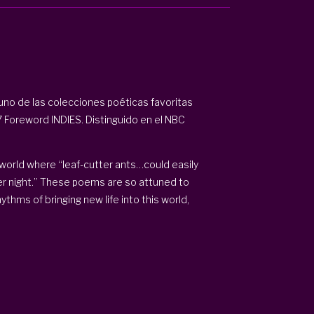
uno de las colecciones poéticas favoritas
17 Foreword INDIES. Distinguido en el NBC
 world where “leaf-cutter ants…could easily
mer night.” These poems are so attuned to
ythms of bringing new life into this world,