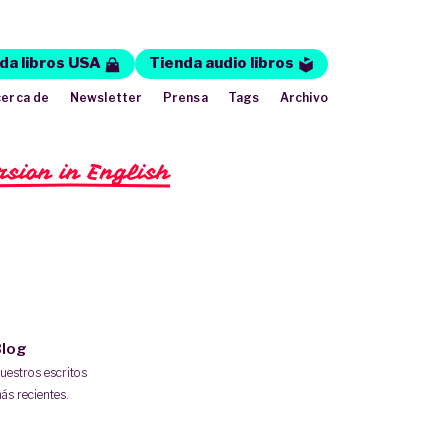
da libros USA
Tienda audio libros
erca de
Newsletter
Prensa
Tags
Archivo
rsion in English
log
uestros escritos
ás recientes.