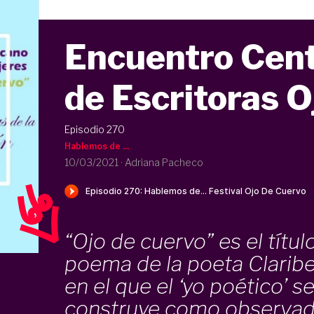
Encuentro Cen
de Escritoras O
Episodio 270
Hablemos de ...
10/03/2021
·
Adriana Pacheco
“Ojo de cuervo” es el títul
poema de la poeta Claribe
en el que el ‘yo poético’ s
construye como observad