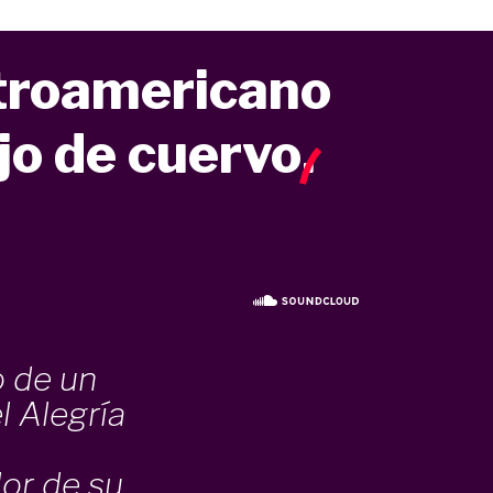
troamericano
jo de cuervo
.
o de un
l Alegría
e
or de su