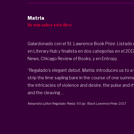
Matria
Ve más sobre este libro
Galardonado con el St. Lawrence Book Prize. Listado 
en Literary Hub y finalista en dos categorías en el 20
News, Chicago Review of Books, y en Entropy.
“Regalado’s elegant debut,
Matria
, introduces us to a
strip the lime sapling bare in the course of one sum
the intricacies of violence and desire, the pulse and rh
and the cleaving ...
Alexandra Lytton Regalado
·
Poesía
·
90 pp
·
Black Lawrence Press
·
2017