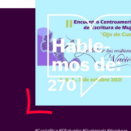
#CostaRica
#ElSalvador
#Guatemala
#Honduras