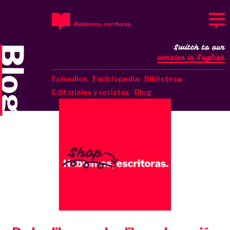
Switch to our
version in English
Episodios
Enciclopedia
Biblioteca
Editoriales y revistas
Blog