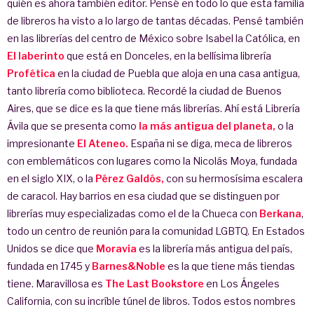
quién es ahora también editor. Pensé en todo lo que esta familia
de libreros ha visto a lo largo de tantas décadas. Pensé también
en las librerías del centro de México sobre Isabel la Católica, en
El laberinto
que está en Donceles, en la bellísima librería
Profética
en la ciudad de Puebla que aloja en una casa antigua,
tanto librería como biblioteca. Recordé la ciudad de Buenos
Aires, que se dice es la que tiene más librerías. Ahí está Librería
Ávila que se presenta como
la más antigua del planeta,
o la
impresionante
El Ateneo.
España ni se diga, meca de libreros
con emblemáticos con lugares como la Nicolás Moya, fundada
en el siglo XIX, o la
Pérez Galdós,
con su hermosísima escalera
de caracol. Hay barrios en esa ciudad que se distinguen por
librerías muy especializadas como el de la Chueca con
Berkana
,
todo un centro de reunión para la comunidad LGBTQ. En Estados
Unidos se dice que
Moravia
es la librería más antigua del país,
fundada en 1745 y
Barnes&Noble
es la que tiene más tiendas
tiene. Maravillosa es
The Last Bookstore
en Los Ángeles
California, con su incríble túnel de libros. Todos estos nombres