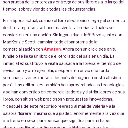
son prueba de la entereza y entrega de sus libreros a lo largo del
tiempo, sobreviviendo a todas las circunstancias.
En la época actual, cuando el libro electrónico llega y el comercio
de libros impresos se hace masivo las librerías virtuales se
convierten en una opción. Sin lugar a duda, Jeff Bezos junto con
MacKenzie Scott, cambian todo el panorama de la
comercialización con
Amazon
. Ahora con un click lees en tu
Kindle o te llega un libro de el otro lado del país en un día. La
inmediatez sustituyó la visita pausada a la librería, el tiempo de
revisar uno y otro ejemplar, o esperar en envío que tarda
semanas, a veces meses, después de pagar un costo altísimo
por él. Las editoriales también han aprovechado las tecnologías
y se han convertido en comercializadores y distribuidores de sus
libros, con sitios web preciosos y propuestas innovadoras.
Y después de este recorrido regreso al mail de Valeria y a la
palabra “librera”, misma que agradecí enormemente a la vez que
me frenó en seco para pensar qué significa para mí haber
abierto una librería en línea y poner a Hablemos, Escritoras