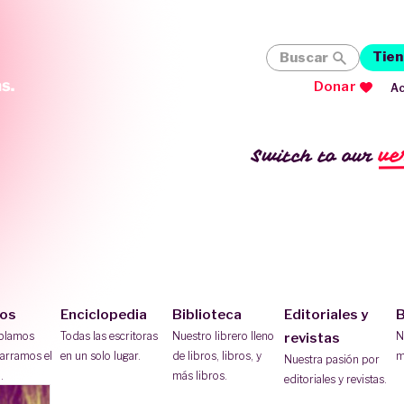
Tien
Buscar
Donar
Ac
ve
Switch to our
ios
Enciclopedia
Biblioteca
Editoriales y
B
ablamos
Todas las escritoras
Nuestro librero lleno
N
revistas
arramos el
en un solo lugar.
de libros, libros, y
m
Nuestra pasión por
.
más libros.
editoriales y revistas.