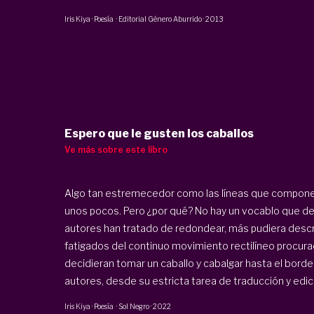
Iris Kiya
·
Poesía
·
Editorial Género Aburrido
·
2013
Espero que le gusten los caballos
Ve más sobre este libro
Algo tan estremecedor como las líneas que componen
unos pocos. Pero ¿por qué? No hay un vocablo que de
autores han tratado de redondear, más pudiera desc
fatigados del continuo movimiento rectilíneo procurado
decidieran tomar un caballo y cabalgar hasta el borde
autores, desde su estricta tarea de traducción y edició
Iris Kiya
·
Poesía
·
Sol Negro
·
2022