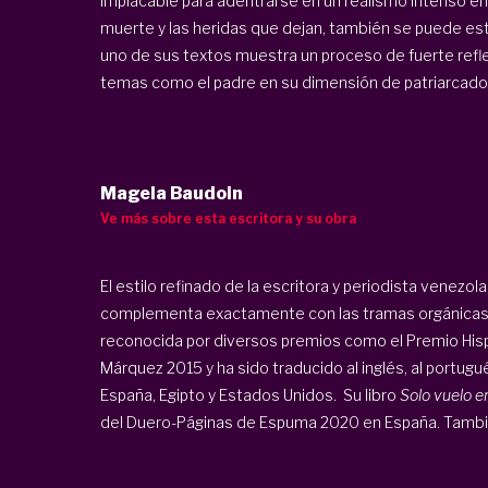
implacable para adentrarse en un realismo intenso en el
muerte y las heridas que dejan, también se puede esta
uno de sus textos muestra un proceso de fuerte refl
temas como el padre en su dimensión de patriarcado, l
Magela Baudoin
Ve más sobre esta escritora y su obra
El estilo refinado de la escritora y periodista venezo
complementa exactamente con las tramas orgánicas d
reconocida por diversos premios como el Premio His
Márquez 2015 y ha sido traducido al inglés, al portugu
España, Egipto y Estados Unidos. Su libro
Solo vuelo e
del Duero-Páginas de Espuma 2020 en España. Tambié