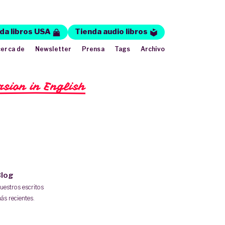
da libros USA
Tienda audio libros
erca de
Newsletter
Prensa
Tags
Archivo
rsion in English
log
uestros escritos
ás recientes.