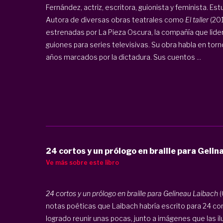
Fernández, actriz, escritora, guionista y feminista. Es
Autora de diversas obras teatrales como
El taller
(201
estrenadas por La Pieza Oscura, la compañía que lide
guiones para series televisivas. Su obra habla en torn
años marcados por la dictadura. Sus cuentos ...
24 cortos y un prólogo en braille para Gelin
Ve más sobre este libro
24 cortos y un prólogo en braille para Gelineau Laibach
(
notas poéticas que Laibach habría escrito para 24 co
logrado reunir unas pocas, junto a imágenes que las il