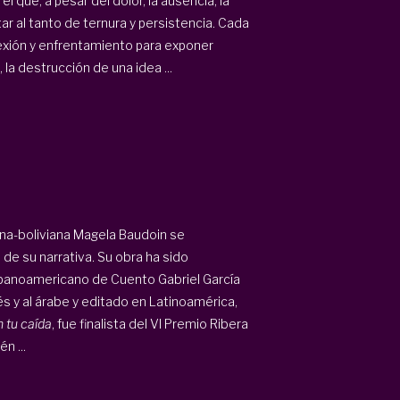
 que, a pesar del dolor, la ausencia, la
r al tanto de ternura y persistencia. Cada
exión y enfrentamiento para exponer
a destrucción de una idea ...
lana-boliviana Magela Baudoin se
e su narrativa. Su obra ha sido
panoamericano de Cuento Gabriel García
és y al árabe y editado en Latinoamérica,
n tu caída
, fue finalista del VI Premio Ribera
n ...