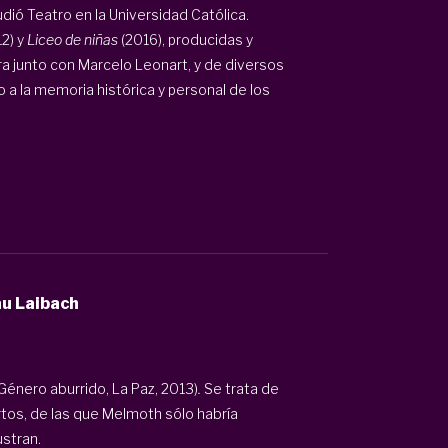
tudió Teatro en la Universidad Católica.
2) y
Liceo de niñas
(2016), producidas y
ra junto con Marcelo Leonart, y de diversos
o a la memoria histórica y personal de los
au Laibach
Género aburrido, La Paz, 2013)
.
Se trata de
rtos, de las que Melmoth sólo habría
ustran.