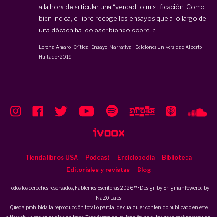
a la hora de articular una “verdad” o mistificación. Como
bien indica, el libro recoge los ensayos que a lo largo de
una década ha ido escribiendo sobre la ...
Lorena Amaro
·
Crítica · Ensayo · Narrativa
·
Ediciones Universidad Alberto
Hurtado
·
2019
Tienda libros USA
Podcast
Enciclopedia
Biblioteca
Editoriales y revistas
Blog
Todos los derechos reservados, Hablemos Escritoras 2026 ® • Design by
Enigma
• Powered by
NaZO Labs
Queda prohibida la reproducción total o parcial de cualquier contenido publicado en este