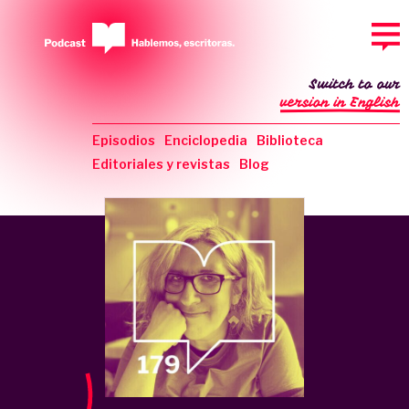
Switch to our
version in English
Episodios
Enciclopedia
Biblioteca
Editoriales y revistas
Blog