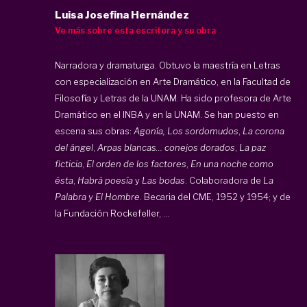
Luisa Josefina Hernández
Ve más sobre esta escritora y su obra
Narradora y dramaturga. Obtuvo la maestría en Letras
con especialización en Arte Dramático, en la Facultad de
Filosofía y Letras de la UNAM. Ha sido profesora de Arte
Dramático en el INBA y en la UNAM. Se han puesto en
escena sus obras:
Agonía, Los sordomudos
,
La corona
del ángel
,
Arpas blancas… conejos dorados
,
La paz
ficticia
,
El orden de los factores
,
En una noche como
ésta
,
Habrá poesía
y
Las bodas
. Colaboradora de
La
Palabra y El Hombre
. Becaria del CME, 1952 y 1954; y de
la Fundación Rockefeller, ...