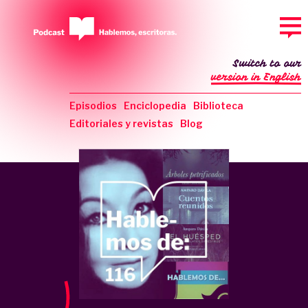
Switch to our
version in English
Episodios
Enciclopedia
Biblioteca
Editoriales y revistas
Blog