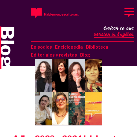
Switch to our
version in English
Episodios
Enciclopedia
Biblioteca
Editoriales y revistas
Blog