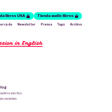
da libros USA
Tienda audio libros
erca de
Newsletter
Prensa
Tags
Archivo
rsion in English
log
uestros escritos
ás recientes.