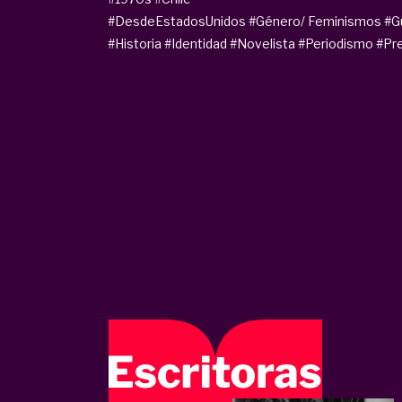
#DesdeEstadosUnidos
#Género/ Feminismos
#G
#Historia
#Identidad
#Novelista
#Periodismo
#Pr