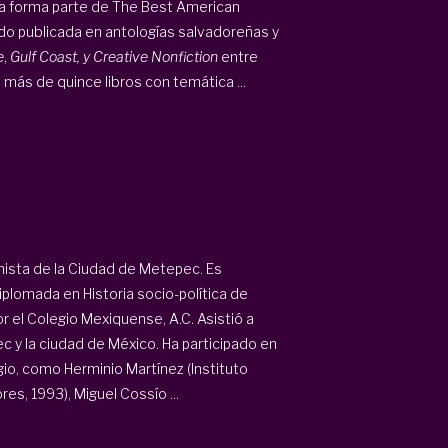
ía forma parte de The Best American
do publicada en antologías salvadoreñas y
e
,
Gulf Coast, y Creative Nonfiction
entre
 más de quince libros con temática ...
onista de la Ciudad de Metepec. Es
plomada en Historia socio-política de
r el Colegio Mexiquense, A.C. Asistió a
ec y la ciudad de México. Ha participado en
gio, como Herminio Martínez (Instituto
es, 1993), Miguel Cossío ...