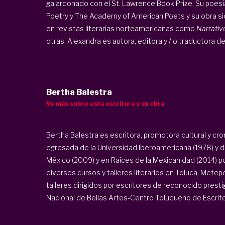
galardonado con el St. Lawrence Book Prize. Su poes
Poetry y The Academy of American Poets y su obra si
en revistas literarias norteamericanas como
Narrativ
otras. Alexandra es autora, editora y / o traductora de
Bertha Balestra
Ve más sobre esta escritora y su obra
Bertha Balestra es escritora, promotora cultural y cr
egresada de la Universidad Iberoamericana (1978) y di
México (2009) y en Raíces de la Mexicanidad (2014) po
diversos cursos y talleres literarios en Toluca, Metep
talleres dirigidos por escritores de reconocido presti
Nacional de Bellas Artes-Centro Toluqueño de Escritor