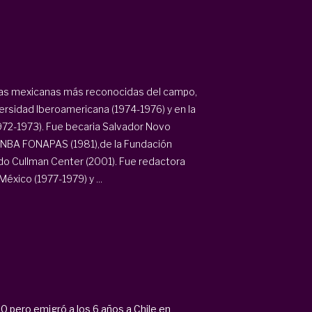
rgas mexicanas más reconocidas del campo,
ersidad Iberoamericana (1974-1976) y en la
72-1973). Fue becaria Salvador Novo
l INBA FONAPAS (1981),de la Fundación
do Cullman Center (2001). Fue redactora
éxico (1977-1979) y ...
 pero emigró a los 6 años a Chile en