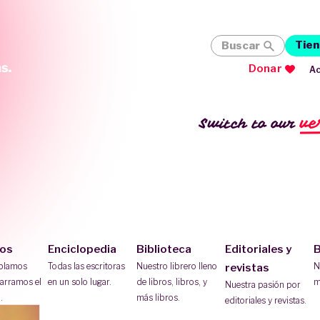
Tien
Buscar
Donar
Ac
ve
Switch to our
ios
Enciclopedia
Biblioteca
Editoriales y
B
ablamos
Todas las escritoras
Nuestro librero lleno
N
revistas
arramos el
en un solo lugar.
de libros, libros, y
m
Nuestra pasión por
.
más libros.
editoriales y revistas.