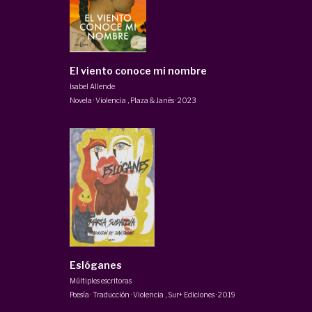
El viento conoce mi nombre
Isabel Allende
Novela · Violencia
,
Plaza & Janés
·
2023
Eslóganes
Múltiples escritoras
Poesía · Traducción · Violencia
,
Sur+ Ediciones
·
2019