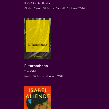
Rocío Silva-Santisteban
Ciudad · Cuento · Violencia
,
Cocodrilo Ediciones
·
2024
El tarambana
Yosa Vidal
Novela · Violencia
,
Mármara
·
2017