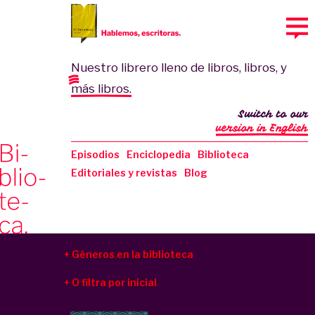
Nuestro librero lleno de libros, libros, y
más libros.
Switch to our
version in English
Episodios
Enciclopedia
Biblioteca
Editoriales y revistas
Blog
Géneros en la biblioteca
O filtra por inicial