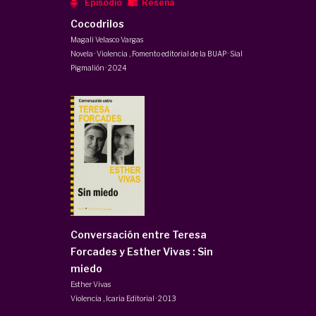
Episodio
Reseña
Cocodrilos
Magali Velasco Vargas
Novela · Violencia
,
Fomento editorial de la BUAP · Sial
Pigmalión
·
2024
Conversación entre Teresa
Forcades y Esther Vivas : Sin
miedo
Esther Vivas
Violencia
,
Icaria Editorial
·
2013