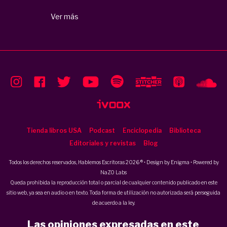
Ver más
Tienda libros USA
Podcast
Enciclopedia
Biblioteca
Editoriales y revistas
Blog
Todos los derechos reservados, Hablemos Escritoras 2026 ® • Design by
Enigma
• Powered by
NaZO Labs
Queda prohibida la reproducción total o parcial de cualquier contenido publicado en este
sitio web, ya sea en audio o en texto. Toda forma de utilización no autorizada será perseguida
de acuerdo a la ley.
Las opiniones expresadas en este