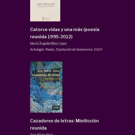
Catorce vidas y una más (poesía
reunida 1995-2012)
María Ángeles Pérez López
Antología · Poesía
,
Diputación de Salamanca
·
2020
Cazadores de letras: Minificción
reunida
Ana María Shua