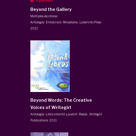
Episodio
Beyond the Gallery
Múltiples escritoras
Antología · Entrecruce · Periodismo
,
Laberinto Press
·
2021
Beyond Words: The Creative
Voices of Writegirl
Antología · Libro infantil y juvenil · Poesía
,
Writegirl
Publications
·
2011