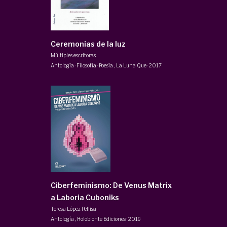
Ceremonias de la luz
Múltiples escritoras
Antología · Filosofía · Poesía
,
La Luna Que
·
2017
Ciberfeminismo: De Venus Matrix
a Laboria Cuboniks
Teresa López Pellisa
Antología
,
Holobionte Ediciones
·
2019