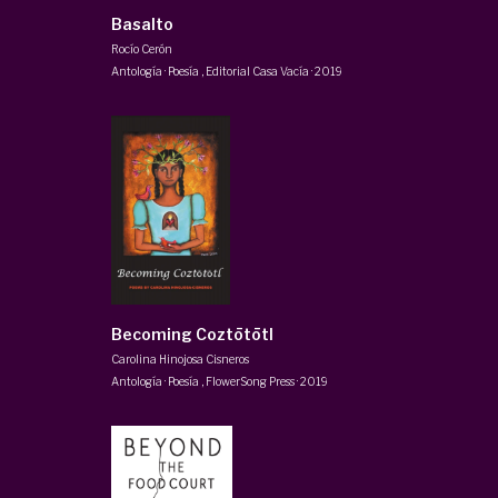
Basalto
Rocío Cerón
Antología · Poesía
,
Editorial Casa Vacía
·
2019
Becoming Coztōtōtl
Carolina Hinojosa Cisneros
Antología · Poesía
,
FlowerSong Press
·
2019