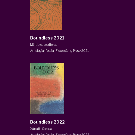
Boundless 2021
Múltiples escritoras
Antología · Poesía
,
FlowerSong Press
·
2021
Boundless 2022
Xánath Caraza
Antología · Poesía
,
FlowerSong Press
·
2022