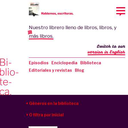
Nuestro librero lleno de libros, libros, y
más libros.
Switch to our
version in English
Episodios
Enciclopedia
Biblioteca
Editoriales y revistas
Blog
Géneros en la biblioteca
O filtra por inicial