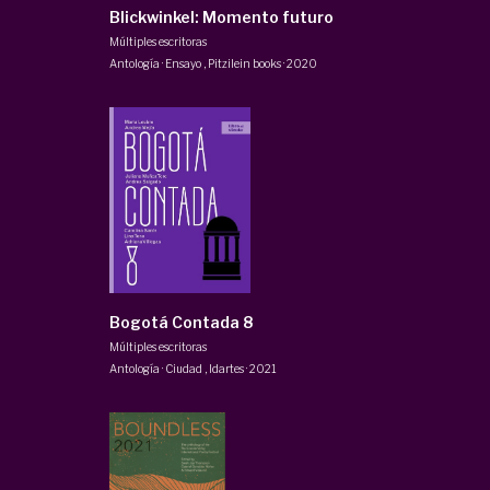
Blickwinkel: Momento futuro
Múltiples escritoras
Antología · Ensayo
,
Pitzilein books
·
2020
Bogotá Contada 8
Múltiples escritoras
Antología · Ciudad
,
Idartes
·
2021