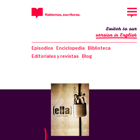
Switch to our
version in English
Episodios
Enciclopedia
Biblioteca
Editoriales y revistas
Blog