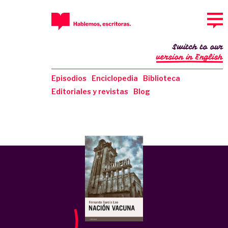
Switch to our
version in English
Episodios
Enciclopedia
Biblioteca
Editoriales y revistas
Blog