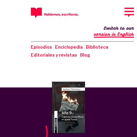
Switch to our
version in English
Episodios
Enciclopedia
Biblioteca
Editoriales y revistas
Blog