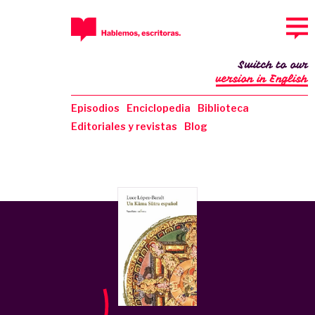
Switch to our
version in English
Episodios
Enciclopedia
Biblioteca
Editoriales y revistas
Blog