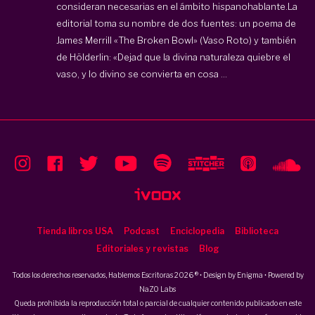
consideran necesarias en el ámbito hispanohablante.La
editorial toma su nombre de dos fuentes: un poema de
James Merrill «The Broken Bowl» (Vaso Roto) y también
de Hölderlin: «Dejad que la divina naturaleza quiebre el
vaso, y lo divino se convierta en cosa ...
Tienda libros USA
Podcast
Enciclopedia
Biblioteca
Editoriales y revistas
Blog
Todos los derechos reservados, Hablemos Escritoras 2026 ® • Design by
Enigma
• Powered by
NaZO Labs
Queda prohibida la reproducción total o parcial de cualquier contenido publicado en este