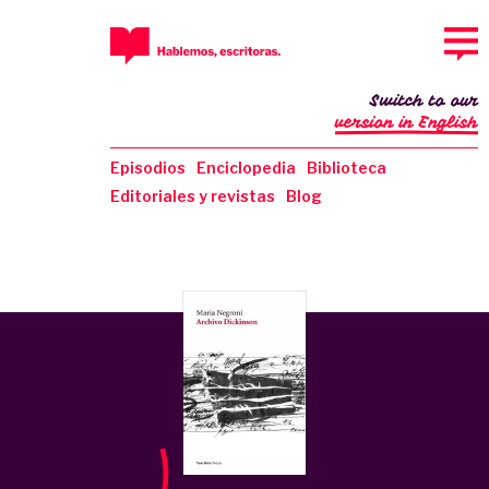
Switch to our
version in English
Episodios
Enciclopedia
Biblioteca
Editoriales y revistas
Blog