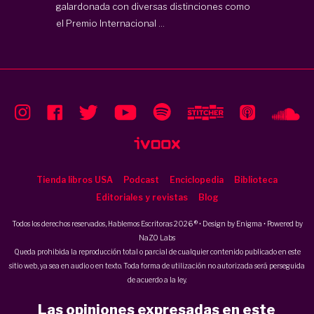
galardonada con diversas distinciones como
el Premio Internacional ...
Tienda libros USA
Podcast
Enciclopedia
Biblioteca
Editoriales y revistas
Blog
Todos los derechos reservados, Hablemos Escritoras 2026 ® • Design by
Enigma
• Powered by
NaZO Labs
Queda prohibida la reproducción total o parcial de cualquier contenido publicado en este
sitio web, ya sea en audio o en texto. Toda forma de utilización no autorizada será perseguida
de acuerdo a la ley.
Las opiniones expresadas en este