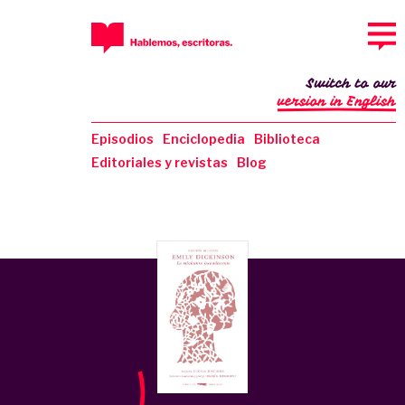
Switch to our
version in English
Episodios
Enciclopedia
Biblioteca
Editoriales y revistas
Blog