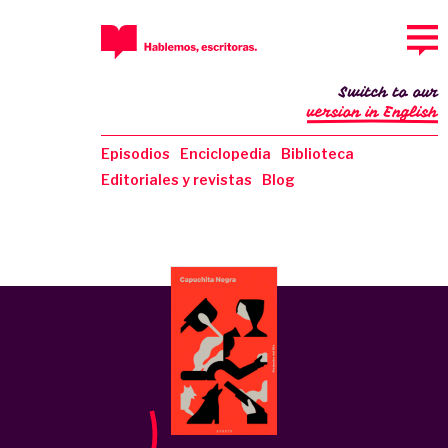
Switch to our
version in English
Episodios
Enciclopedia
Biblioteca
Editoriales y revistas
Blog