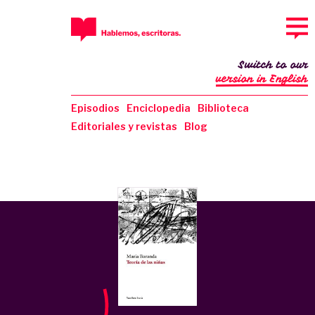
Switch to our
version in English
Episodios
Enciclopedia
Biblioteca
Editoriales y revistas
Blog