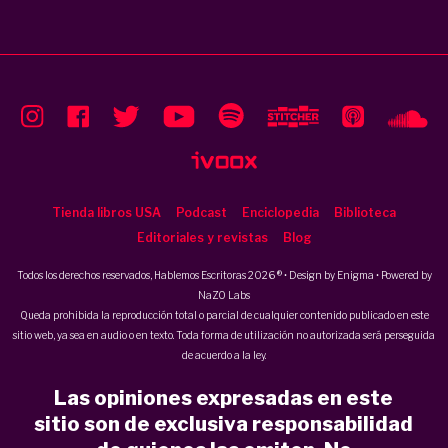
Tienda libros USA
Podcast
Enciclopedia
Biblioteca
Editoriales y revistas
Blog
Todos los derechos reservados, Hablemos Escritoras 2026 ® • Design by
Enigma
• Powered by
NaZO Labs
Queda prohibida la reproducción total o parcial de cualquier contenido publicado en este
sitio web, ya sea en audio o en texto. Toda forma de utilización no autorizada será perseguida
de acuerdo a la ley.
Las opiniones expresadas en este
sitio son de exclusiva responsabilidad