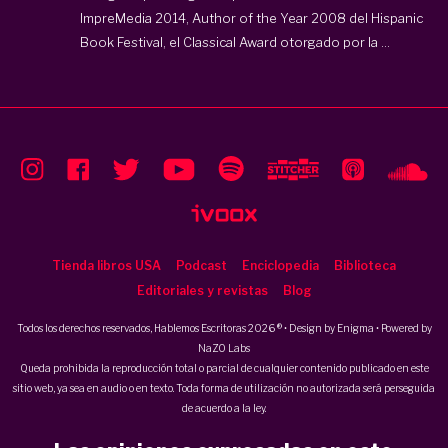
ImpreMedia 2014, Author of the Year 2008 del Hispanic
Book Festival, el Classical Award otorgado por la ...
Tienda libros USA
Podcast
Enciclopedia
Biblioteca
Editoriales y revistas
Blog
Todos los derechos reservados, Hablemos Escritoras 2026 ® • Design by
Enigma
• Powered by
NaZO Labs
Queda prohibida la reproducción total o parcial de cualquier contenido publicado en este
sitio web, ya sea en audio o en texto. Toda forma de utilización no autorizada será perseguida
de acuerdo a la ley.