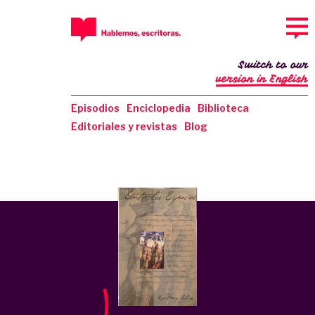
Switch to our
version in English
Episodios
Enciclopedia
Biblioteca
Editoriales y revistas
Blog