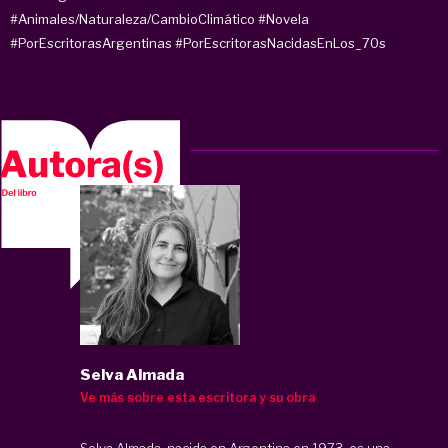
#Animales/Naturaleza/CambioClimático
#Novela
#PorEscritorasArgentinas
#PorEscritorasNacidasEnLos_70s
Selva Almada
Ve más sobre esta escritora y su obra
Selva Almada, nacida en Argentina en 1973, es una