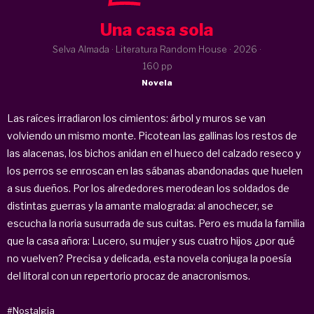
Una casa sola
Selva Almada · Literatura Random House ·
2026
·
160 pp
Novela
Las raíces irradiaron los cimientos: árbol y muros se van
volviendo un mismo monte. Picotean las gallinas los restos de
las alacenas, los bichos anidan en el hueco del calzado reseco y
los perros se enroscan en las sábanas abandonadas que huelen
a sus dueños. Por los alrededores merodean los soldados de
distintas guerras y la amante malograda: al anochecer, se
escucha la noria susurrada de sus cuitas. Pero es muda la familia
que la casa añora: Lucero, su mujer y sus cuatro hijos ¿por qué
no vuelven? Precisa y delicada, esta novela conjuga la poesía
del litoral con un repertorio procaz de anacronismos.
#Nostalgia