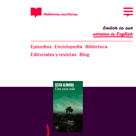
Switch to our
version in English
Episodios
Enciclopedia
Biblioteca
Editoriales y revistas
Blog