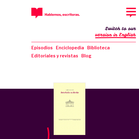
Switch to our
version in English
Episodios
Enciclopedia
Biblioteca
Editoriales y revistas
Blog