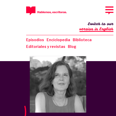
Switch to our
version in English
Episodios
Enciclopedia
Biblioteca
Editoriales y revistas
Blog