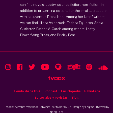
can find novels, poetry, science fiction, non-fiction, in
addition to presenting options for the smallest readers
with its
Juventud Press label
. Among her list of writers,
we can find Liliana Valenzuela, Tatiana Figueroa, Sonia
Gutiérrez, Esther M. García among others. Lastly,
FlowerSong Press, and Prickly Pear ...
Tienda libros USA
Podcast
Enciclopedia
Biblioteca
Editoriales y revistas
Blog
Todos los derechos reservados, Hablemos Escritoras 2026 ® • Design by
Enigma
• Powered by
NaZO Labs