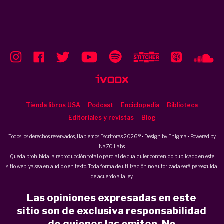
Tienda libros USA
Podcast
Enciclopedia
Biblioteca
Editoriales y revistas
Blog
Todos los derechos reservados, Hablemos Escritoras 2026 ® • Design by
Enigma
• Powered by
NaZO Labs
Queda prohibida la reproducción total o parcial de cualquier contenido publicado en este
sitio web, ya sea en audio o en texto. Toda forma de utilización no autorizada será perseguida
de acuerdo a la ley.
Las opiniones expresadas en este
sitio son de exclusiva responsabilidad
de quienes las emiten. No