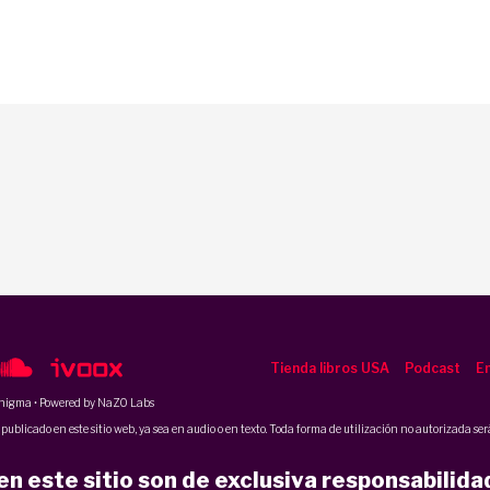
Tienda libros USA
Podcast
En
nigma
• Powered by NaZO Labs
ublicado en este sitio web, ya sea en audio o en texto. Toda forma de utilización no autorizada será
n este sitio son de exclusiva responsabilida