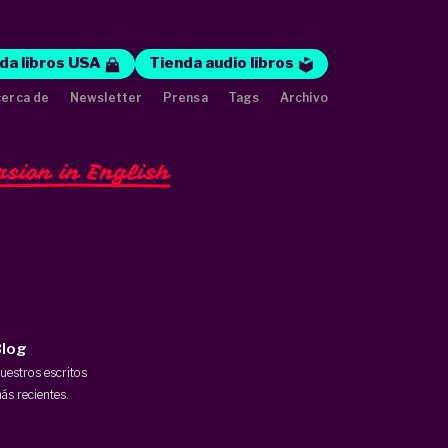
da libros USA
Tienda audio libros
erca de
Newsletter
Prensa
Tags
Archivo
rsion in English
log
uestros escritos
ás recientes.