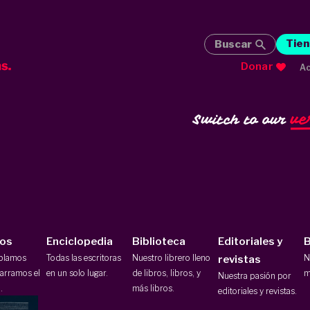
Tien
Buscar
Donar
Ac
ve
Switch to our
ios
Enciclopedia
Biblioteca
Editoriales y
B
ablamos
Todas las escritoras
Nuestro librero lleno
N
revistas
arramos el
en un solo lugar.
de libros, libros, y
m
Nuestra pasión por
.
más libros.
editoriales y revistas.