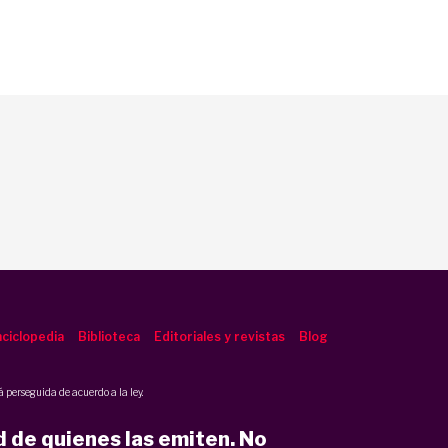
ciclopedia
Biblioteca
Editoriales y revistas
Blog
 perseguida de acuerdo a la ley.
d de quienes las emiten. No