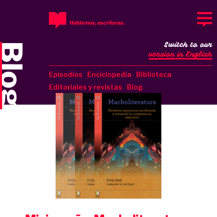
Switch to our
version in English
Episodios
Enciclopedia
Biblioteca
Editoriales y revistas
Blog