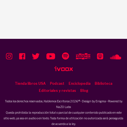
Tienda libros USA
Podcast
Enciclopedia
Biblioteca
Editoriales y revistas
Blog
Todos los derechos reservados, Hablemos Escritoras 2026 ® • Design by
Enigma
• Powered by
NaZO Labs
Queda prohibida la reproducción total o parcial de cualquier contenido publicado en este
sitio web, ya sea en audio o en texto. Toda forma de utilización no autorizada será perseguida
de acuerdo a la ley.