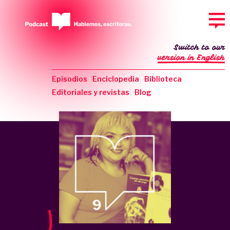
Switch to our
version in English
Episodios
Enciclopedia
Biblioteca
Editoriales y revistas
Blog