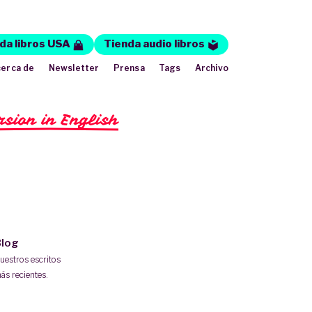
da libros USA
Tienda audio libros
erca de
Newsletter
Prensa
Tags
Archivo
rsion in English
log
uestros escritos
ás recientes.