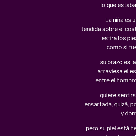
lo que estab
La niña es 
tendida sobre el cos
estira los pi
como si fu
su brazo es l
atraviesa el e
entre el hombro
quiere sentir
ensartada, quizá, po
y dor
pero su piel está 