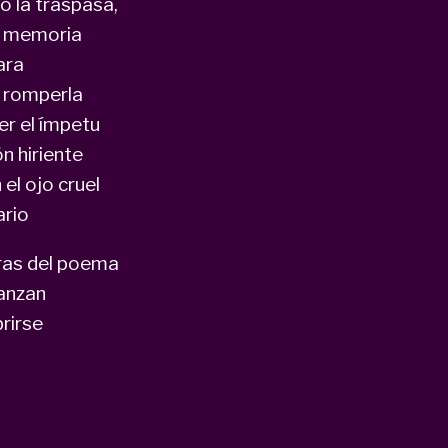
o la traspasa,
la memoria
ara
 romperla
er el ímpetu
n hiriente
 el ojo cruel
ario
bras del poema
canzan
rirse