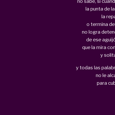
no sabe, si cuand
la punta de 
la rep
o termina de
no logra deten
de ese aguijó
que la mira con
y solit
y todas las pala
no le al
para cub