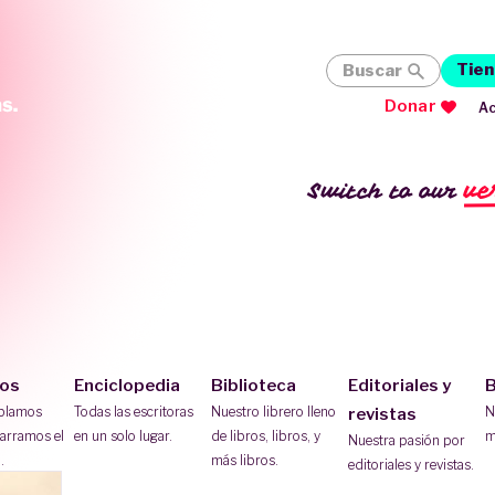
Tien
Buscar
Donar
Ac
ve
Switch to our
ios
Enciclopedia
Biblioteca
Editoriales y
B
ablamos
Todas las escritoras
Nuestro librero lleno
N
revistas
arramos el
en un solo lugar.
de libros, libros, y
m
Nuestra pasión por
.
más libros.
editoriales y revistas.