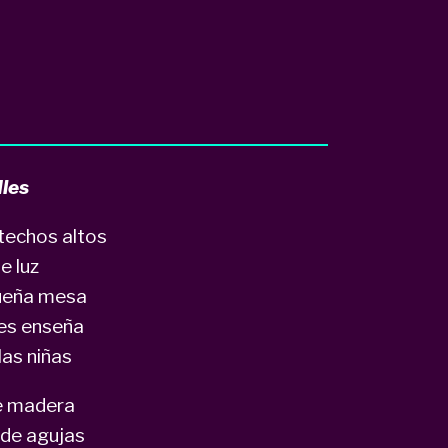
les
 techos altos
de luz
queña mesa
les enseña
 las niñas
de madera
de agujas