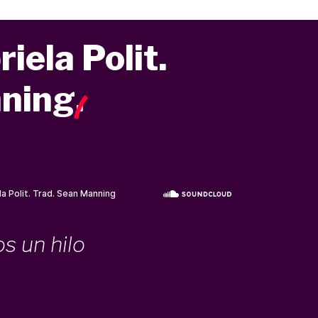
iela Polit.
nning
.
os un hilo