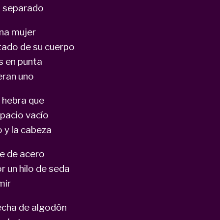
a separado
una mujer
tado de su cuerpo
es en punta
eran uno
a hebra que
spacio vacío
 y la cabeza
se de acero
r un hilo de seda
mir
hecha de algodón