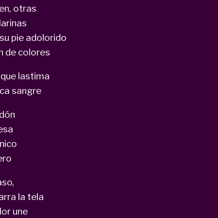
n, otras
arinas
su pie adolorido
n de colores
e que lastima
aca sangre
odón
esa
único
ero
aso,
rra la tela
lor une