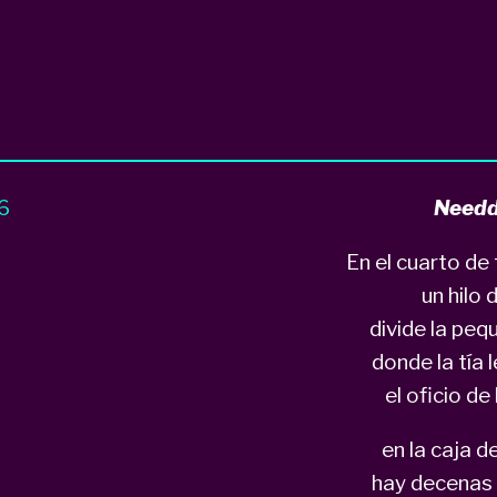
66
Needd
En el cuarto de
un hilo 
divide la pe
donde la tía 
el oficio de
en la caja 
hay decenas 