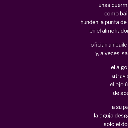
unas duerme
como bail
hunden la punta de 
en el almohadó
ofician un bail
y, a veces, s
el alg
atravi
el ojo 
de ac
a su p
la aguja desga
solo el do