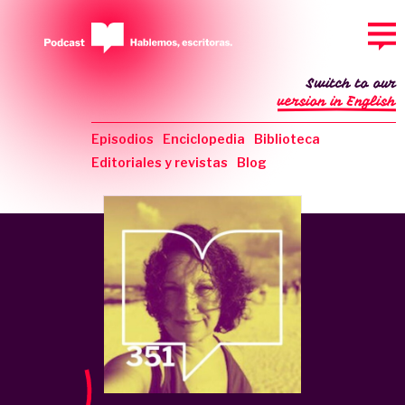
Switch to our
version in English
Episodios
Enciclopedia
Biblioteca
Editoriales y revistas
Blog