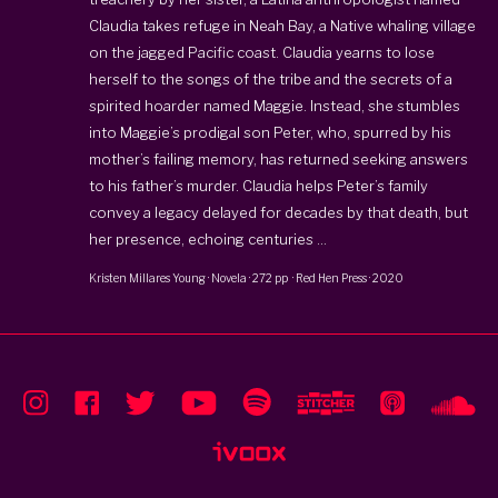
Claudia takes refuge in Neah Bay, a Native whaling village
on the jagged Pacific coast. Claudia yearns to lose
herself to the songs of the tribe and the secrets of a
spirited hoarder named Maggie. Instead, she stumbles
into Maggie’s prodigal son Peter, who, spurred by his
mother’s failing memory, has returned seeking answers
to his father’s murder. Claudia helps Peter’s family
convey a legacy delayed for decades by that death, but
her presence, echoing centuries ...
Kristen Millares Young
·
Novela
·
272 pp
·
Red Hen Press
·
2020