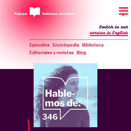
Switch to our
version in English
Episodios
Enciclopedia
Biblioteca
Editoriales y revistas
Blog