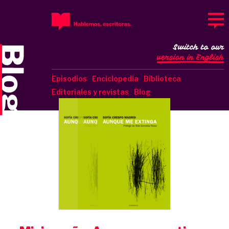
Switch to our
version in English
Episodios
Enciclopedia
Biblioteca
Editoriales y revistas
Blog