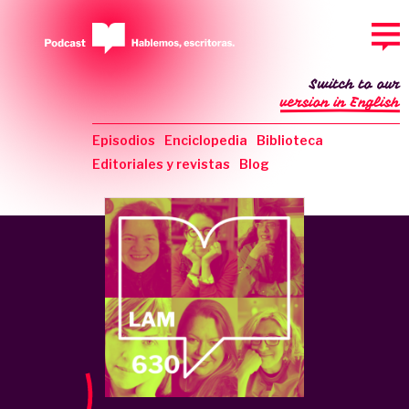
Switch to our
version in English
Episodios
Enciclopedia
Biblioteca
Editoriales y revistas
Blog