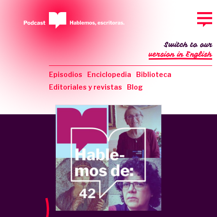
Switch to our
version in English
Episodios
Enciclopedia
Biblioteca
Editoriales y revistas
Blog