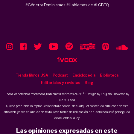
#Género/ Feminismos
#Hablemos de
#LGBTQ
Tienda libros USA
Podcast
Enciclopedia
Biblioteca
Editoriales y revistas
Blog
Todos los derechos reservados, Hablemos Escritoras 2026 ® • Design by
Enigma
• Powered by
NaZO Labs
Queda prohibida la reproducción total o parcial de cualquier contenido publicado en este
sitio web, ya sea en audio o en texto. Toda forma de utilización no autorizada será perseguida
de acuerdo a la ley.
Las opiniones expresadas en este