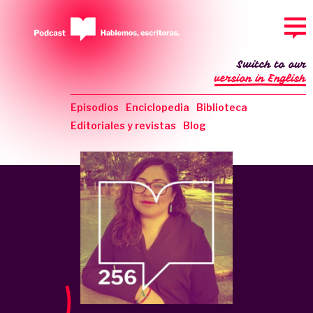
Switch to our
version in English
Episodios
Enciclopedia
Biblioteca
Editoriales y revistas
Blog