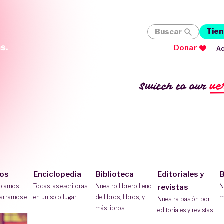
Tien
Buscar
Donar
Ac
ve
Switch to our
ios
Enciclopedia
Biblioteca
Editoriales y
B
ablamos
Todas las escritoras
Nuestro librero lleno
N
revistas
arramos el
en un solo lugar.
de libros, libros, y
m
Nuestra pasión por
.
más libros.
editoriales y revistas.