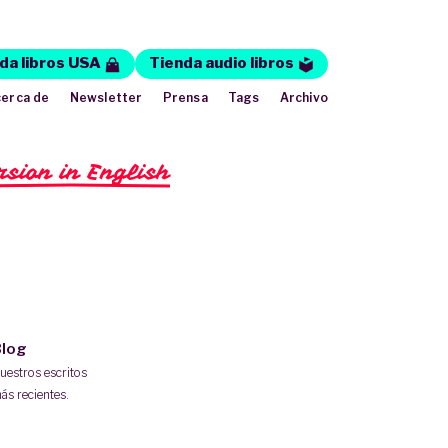
da libros USA
Tienda audio libros
erca de
Newsletter
Prensa
Tags
Archivo
rsion in English
log
uestros escritos
ás recientes.