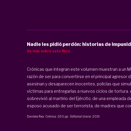
Nadie les pidió perdón: historias de impunid
Ve más sobre este libro
Crónicas que integran este volumen muestran a un Méx
razón de ser para convertirse en el principal agresor 
asesinan y desaparecen inocentes, policías que simu
víctimas para entregarlas a nuevos ciclos de tortura.
sobrevivió al martirio del Ejército, de una empleada de
esposo acusado de ser terrorista, de madres que confr
Daniela Rea
·
Crónica
·
280 pp
·
Editorial Urano
·
2019