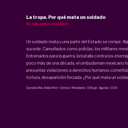
La tropa. Por qué mata un soldado
Ve más sobre este libro
Un soldado mata y una parte del Estado se rompe. Alg
sucede. Camuflados como policías, los militares mexic
Entrenados para la guerra, la batalla contra los enemi
poco más de una década, el ombudsman mexicano ha 
presuntas violaciones a derechos humanos cometidas 
tortura, desaparición forzada. ¿Por qué mata un soldad
Daniela Rea
, Pablo Ferri
·
Crónica · Periodismo
·
336 pp
·
Aguilar
·
2019