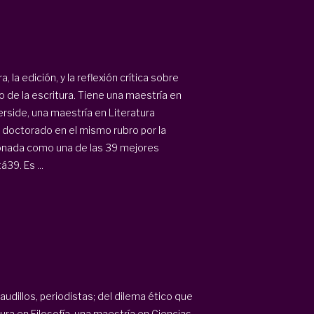
 la edición, y la reflexión crítica sobre
o de la escritura. Tiene una maestría en
verside, una maestría en Literatura
n doctorado en el mismo rubro por la
cionada como una de las 39 mejores
39. Es ...
caudillos, periodistas; del dilema ético que
tura en Filosofía, una maestría en Ciencias