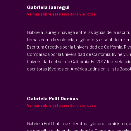
Gabriela Jauregui
Ve más sobre esta escritora y su obra
Gabriela Jauregui navega entre las aguas de la escritura,
temas como la violencia, el género, y el sentido mism
Escritura Creativa por la Universidad de California, Ri
Comparada por la Universidad de California, Irvine y u
Universidad del sur de California. En 2017 fue selec
escritoras jóvenes en América Latina en la lista Bogotá
Gabriela Polit Dueñas
Ve más sobre esta escritora y su obra
Gabriela Polit habla de literatura, género, feminismo, 
es describir el dolor de los demás. Tiene una licencia