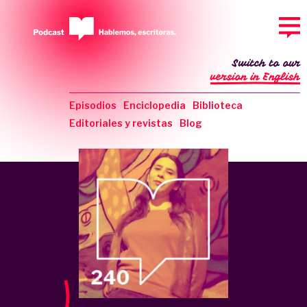
Switch to our
version in English
Episodios
Enciclopedia
Biblioteca
Editoriales y revistas
Blog