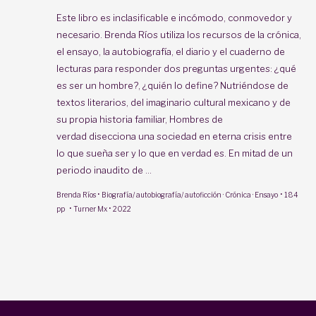
Este libro es inclasificable e incómodo, conmovedor y
necesario. Brenda Ríos utiliza los recursos de la crónica,
el ensayo, la autobiografía, el diario y el cuaderno de
lecturas para responder dos preguntas urgentes: ¿qué
es ser un hombre?, ¿quién lo define? Nutriéndose de
textos literarios, del imaginario cultural mexicano y de
su propia historia familiar,
Hombres de
verdad
disecciona una sociedad en eterna crisis entre
lo que sueña ser y lo que en verdad es. En mitad de un
periodo inaudito de ...
·
·
Brenda Ríos
Biografía/ autobiografía/ autoficción · Crónica · Ensayo
184
·
·
pp
Turner Mx
2022