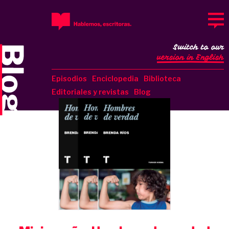
Switch to our
version in English
Episodios
Enciclopedia
Biblioteca
Editoriales y revistas
Blog