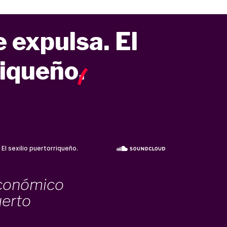
e expulsa. El
riqueño
.
económico
uerto