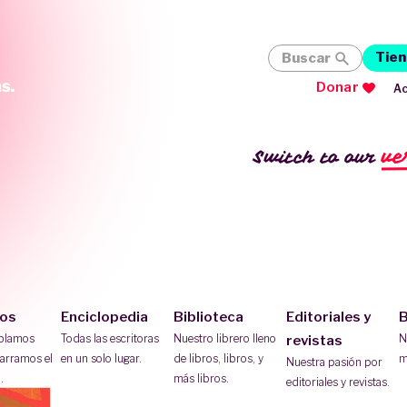
Tien
Buscar
Donar
Ac
ve
Switch to our
ios
Enciclopedia
Biblioteca
Editoriales y
B
ablamos
Todas las escritoras
Nuestro librero lleno
N
revistas
arramos el
en un solo lugar.
de libros, libros, y
m
Nuestra pasión por
.
más libros.
editoriales y revistas.