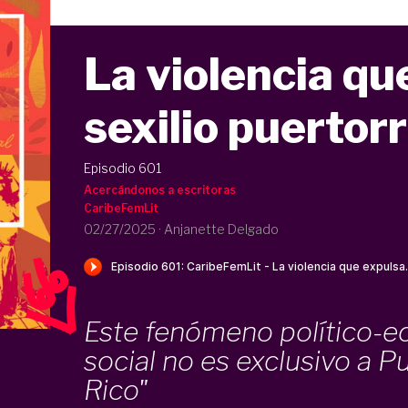
La violencia qu
sexilio puertor
Episodio 601
Acercándonos a escritoras
CaribeFemLit
02/27/2025
·
Anjanette Delgado
Este fenómeno político-
social no es exclusivo a P
Rico"