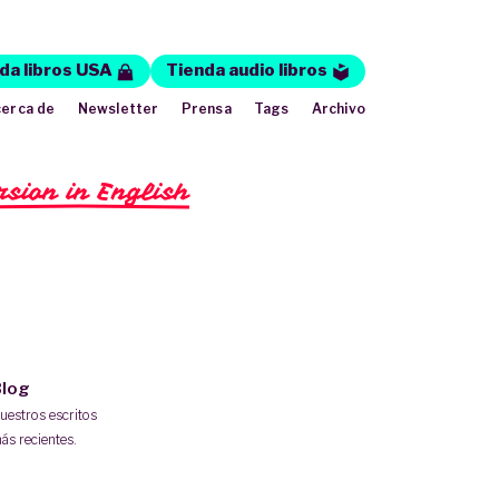
da libros USA
Tienda audio libros
erca de
Newsletter
Prensa
Tags
Archivo
rsion in English
log
uestros escritos
ás recientes.