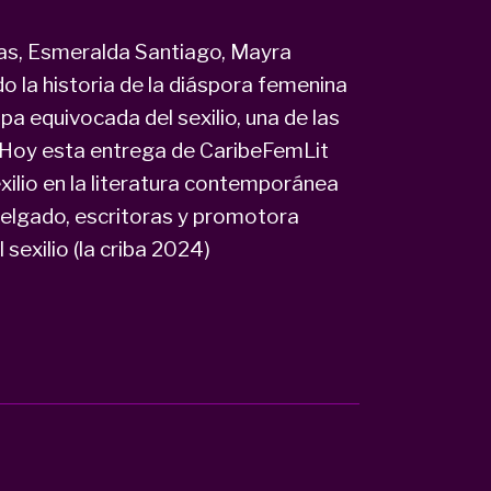
eñas, Esmeralda Santiago, Mayra
do la historia de la diáspora femenina
lpa equivocada del sexilio, una de las
 Hoy esta entrega de CaribeFemLit
exilio en la literatura contemporánea
Delgado, escritoras y promotora
l sexilio (la criba 2024)