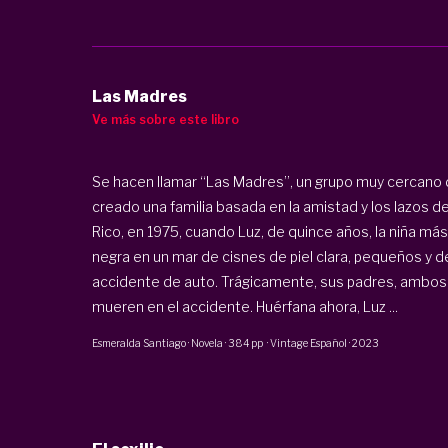
Las Madres
Ve más sobre este libro
Se hacen llamar “Las Madres”, un grupo muy cercano d
creado una familia basada en la amistad y los lazos d
Rico, en 1975, cuando Luz, de quince años, la niña más
negra en un mar de cisnes de piel clara, pequeños y d
accidente de auto. Trágicamente, sus padres, ambos ci
mueren en el accidente. Huérfana ahora, Luz ...
Esmeralda Santiago
·
Novela
·
384 pp
·
Vintage Español
·
2023