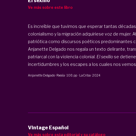
El sexilio
Ve más sobre este libro
Es increíble que tuvimos que esperar tantas décadas 
colonialismo y la migración adquiriese voz de mujer. At
patriótica como discursos poéticos predominantes co
Anjanette Delgado nos regala un texto delirante, tran
patriarcal con la violencia colonial.
El sexilio
se detiene 
incertidumbres y los escapes a los cuales nos vemos .
Anjanette Delgado
·
Poesía
·
108 pp
·
LaCriba
·
2024
Vintage Español
Ve más sobre esta editorial y su catálogo