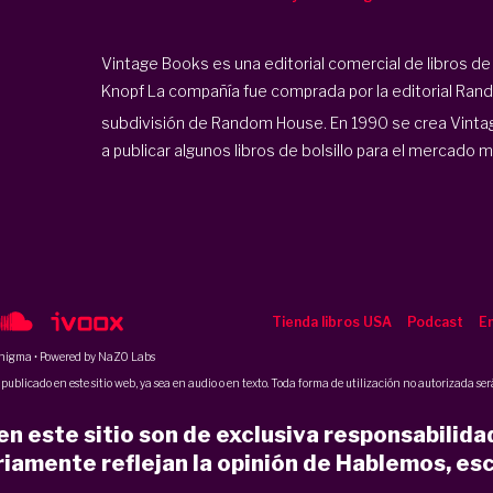
Vintage Books es una
editorial comercial de libros de
Knopf La compañía fue comprada por la editorial
Rand
subdivisión de Random House.
En 1990 se crea Vinta
a publicar algunos libros de bolsillo para el mercado 
Tienda libros USA
Podcast
En
nigma
• Powered by NaZO Labs
ublicado en este sitio web, ya sea en audio o en texto. Toda forma de utilización no autorizada será
n este sitio son de exclusiva responsabilida
iamente reflejan la opinión de Hablemos, esc