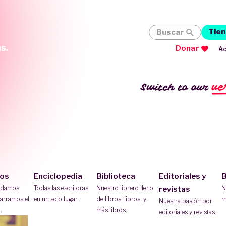
Tien
Buscar
Donar
Ac
ve
Switch to our
ios
Enciclopedia
Biblioteca
Editoriales y
B
ablamos
Todas las escritoras
Nuestro librero lleno
N
revistas
arramos el
en un solo lugar.
de libros, libros, y
m
Nuestra pasión por
.
más libros.
editoriales y revistas.