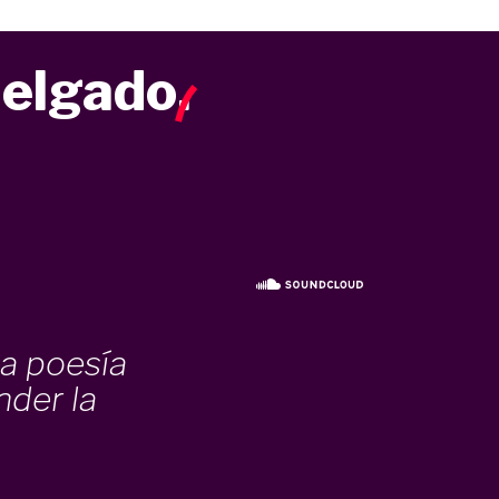
Delgado
.
a poesía
nder la