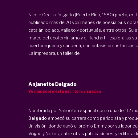
Nicole Cecilia Delgado (Puerto Rico, 1980) poeta, editor
publicado más de 20 volúmenes de poesía. Sus obras h
catalán, polaco, gallego y portugués, entre otros. Su
marco del ecofeminismo y el “land art”, explora las su
puertorriqueña y caribeña, con énfasis en instancias de
La Impresora
, un taller de ...
Anjanette Delgado
Ve más sobre esta escritora y su obra
Nombrada por Yahoo! en español como una de "12 m
Delgado
empezó su carrera como periodista y produ
Univisión, donde ganó el premio Emmy por su labor c
Vogue y Nexos, entre otras publicaciones, y editora de