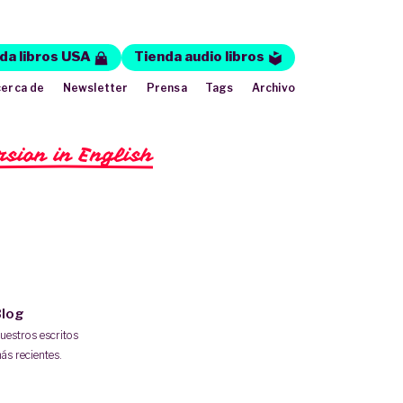
da libros USA
Tienda audio libros
erca de
Newsletter
Prensa
Tags
Archivo
rsion in English
log
uestros escritos
ás recientes.