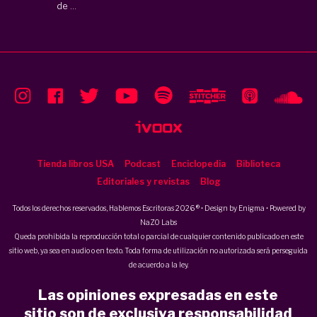
de ...
Tienda libros USA
Podcast
Enciclopedia
Biblioteca
Editoriales y revistas
Blog
Todos los derechos reservados, Hablemos Escritoras 2026 ® • Design by
Enigma
• Powered by
NaZO Labs
Queda prohibida la reproducción total o parcial de cualquier contenido publicado en este
sitio web, ya sea en audio o en texto. Toda forma de utilización no autorizada será perseguida
de acuerdo a la ley.
Las opiniones expresadas en este
sitio son de exclusiva responsabilidad