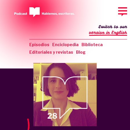
Switch to our
version in English
Episodios
Enciclopedia
Biblioteca
Editoriales y revistas
Blog