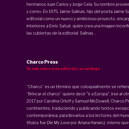
hermanos Juan Carlos y Jorge Cela. Su nombre provien
y corre». En 1975, Jaime Salinas, hijo del poeta Jaime Sa
editorial como un nuevo y ambicioso proyecto, encarg
interiores a Enric Satué, quien crea una imagen inco
las cubiertas de la editorial. Salinas ...
Charco Press
Ve más sobre esta editorial y su catálogo
“Charco” es un término que coloquialmente se refiere
“Brincar el charco” quiere decir "ir a Europa", irse al
2017 por Carolina Orloff y Samuel McDowell, Charco 
continentes, traduciendo y publicando textos excepci
contemporánea, para llevarlos a los lectores del mun
títulos fue
Die My Love
por Ariana Harwicz, mismo que 