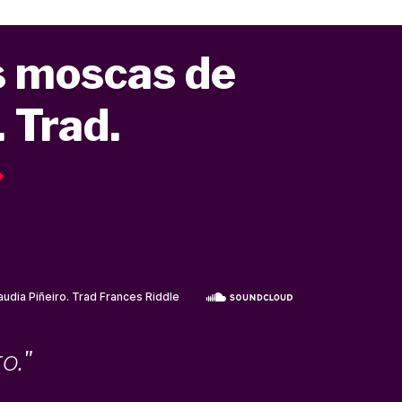
as moscas de
. Trad.
o."