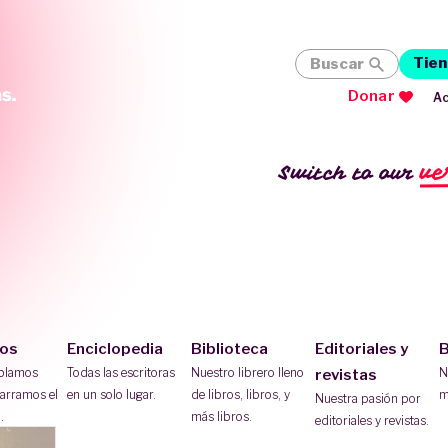
Tien
Buscar
Donar
Ac
ve
Switch to our
ios
Enciclopedia
Biblioteca
Editoriales y
B
ablamos
Todas las escritoras
Nuestro librero lleno
N
revistas
arramos el
en un solo lugar.
de libros, libros, y
m
Nuestra pasión por
.
más libros.
editoriales y revistas.