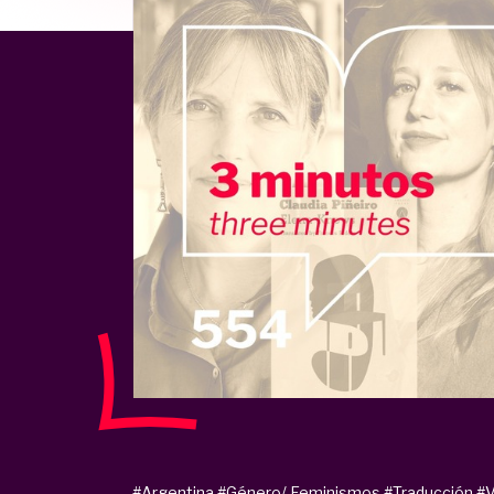
#Argentina
#Género/ Feminismos
#Traducción
#V