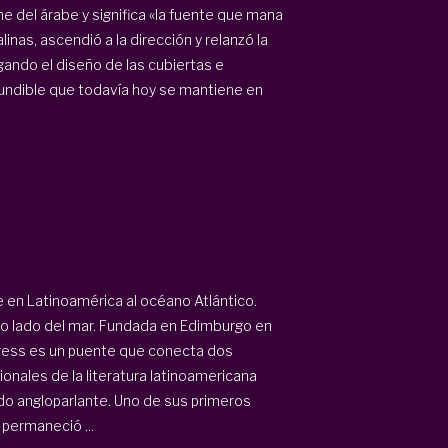
e del árabe y significa «la fuente que mana
linas, ascendió a la dirección y relanzó la
ando el diseño de las cubiertas e
nfundible que todavía hoy se mantiene en
 en Latinoamérica al océano Atlántico.
 otro lado del mar. Fundada en Edimburgo en
Press es un puente que conecta dos
onales de la literatura latinoamericana
do angloparlante. Uno de sus primeros
permaneció ...