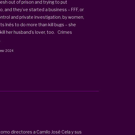
fresh out of prison and trying to put
o, and they’ve started a business – FFF, or
ntrol and private investigation, by women,
ts Inés to do more than kill bugs – she
 kill her husband’s lover, too. Crimes
.
ess
·
2024
como directores a Camilo José Cela y sus