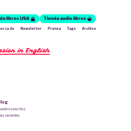
da libros USA
Tienda audio libros
erca de
Newsletter
Prensa
Tags
Archivo
rsion in English
log
uestros escritos
ás recientes.