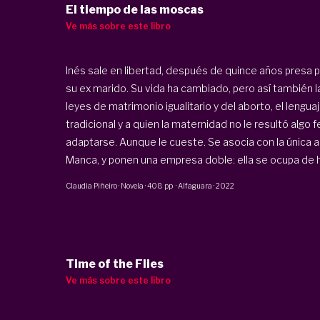
El tiempo de las moscas
Ve más sobre este libro
Inés sale en libertad, después de quince años presa 
su ex marido. Su vida ha cambiado, pero así también l
leyes de matrimonio igualitario y del aborto, el lengua
tradicional y a quien la maternidad no le resultó algo 
adaptarse. Aunque le cueste. Se asocia con la única am
Manca, y ponen una empresa doble: ella se ocupa de ha
Claudia Piñeiro
·
Novela
·
408 pp
·
Alfaguara
·
2022
Time of the Flies
Ve más sobre este libro