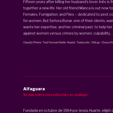
Fifteen years after killing her husband’s lover, Inés is 
together a new life. Her old friend Manca is out now to
Females, Fumigation, and Flies – dedicated to pest co
for women. But Señora Bonar, one of their clients, wan
wants her expertise, and her criminal past, to help her
against women versus crimes by women; culpability, ..
Claudia Piñeiro
· Trad
Frances Riddle
·
Novela · Traducción
·
356 pp
·
Charco Pr
Alfaguara
Ve más sobre esta editorial y su catálogo
Fundada en octubre de 1964 por Jesús Huarte, eligió 