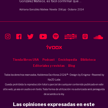
González Mateos, es fácil confirmar que ...
Adriana González Mateos
·
Novela
·
196 pp
·
Océano
·
2014
Tienda libros USA
Podcast
Enciclopedia
Biblioteca
Editoriales y revistas
Blog
Todos los derechos reservados, Hablemos Escritoras 2026 ® • Design by
Enigma
• Powered by
NaZO Labs
Queda prohibida la reproducción total o parcial de cualquier contenido publicado en este
sitio web, ya sea en audio o en texto. Toda forma de utilización no autorizada será perseguida
de acuerdo a la ley.
Las opiniones expresadas en este