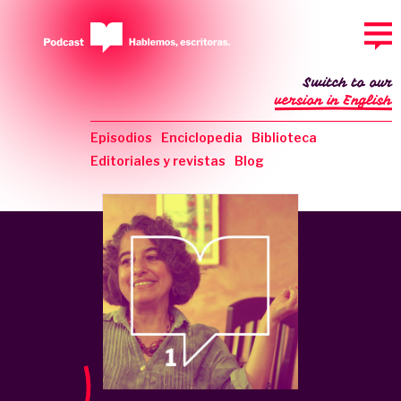
Switch to our
version in English
Episodios
Enciclopedia
Biblioteca
Editoriales y revistas
Blog