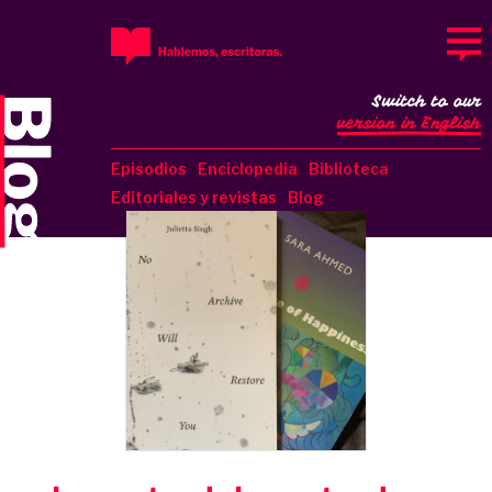
Switch to our
version in English
Episodios
Enciclopedia
Biblioteca
Editoriales y revistas
Blog