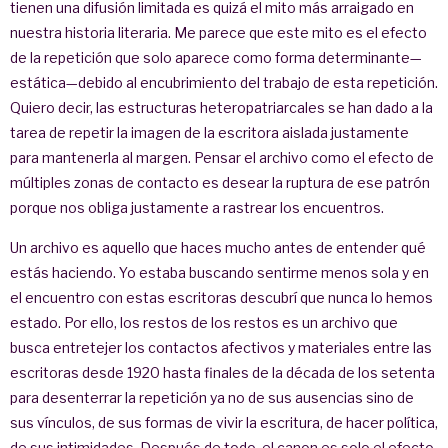
tienen una difusión limitada es quizá el mito más arraigado en
nuestra historia literaria. Me parece que este mito es el efecto
de la repetición que solo aparece como forma determinante—
estática—debido al encubrimiento del trabajo de esta repetición.
Quiero decir, las estructuras heteropatriarcales se han dado a la
tarea de repetir la imagen de la escritora aislada justamente
para mantenerla al margen. Pensar el archivo como el efecto de
múltiples zonas de contacto es desear la ruptura de ese patrón
porque nos obliga justamente a rastrear los encuentros.
Un archivo es aquello que haces mucho antes de entender qué
estás haciendo. Yo estaba buscando sentirme menos sola y en
el encuentro con estas escritoras descubrí que nunca lo hemos
estado. Por ello, los restos de los restos es un archivo que
busca entretejer los contactos afectivos y materiales entre las
escritoras desde 1920 hasta finales de la década de los setenta
para desenterrar la repetición ya no de sus ausencias sino de
sus vínculos, de sus formas de vivir la escritura, de hacer política,
de sus intimidades. Después de todo, el canon es solo el efecto