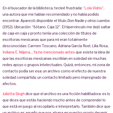
En el buscador de la biblioteca, tecleé frustrada:
“Lola Vidrio”,
una autora que me habían recomendado y no había podido
encontrar. Apareció disponible el título
Don Nadie y otros cuentos
(1952). Ubicación: “Sótano. Caja 12”. El hipervínculo me dejó saltar
de caja en caja y pronto tenía una colección de títulos de
escritoras mexicanas que para mí eran totalmente
desconocidas: Carmen Toscano, Adriana García Roel, Lilia Rosa,
Indiana E. Nájera
…
Ya he mencionado antes
que existe la idea de
que las escritoras mexicanas escribían en soledad sin muchas
redes apoyo o grupos intelectuales. Quizá, entonces, mi zona de
contacto podía ser esa: un archivo como el efecto de nuestra
soledad compartida, un contacto limitado pero impregnado de
afectos.
Julietta Singh
dice que el archivo es una ficción habilitadora: es lo
que dices que estás haciendo mucho antes de comprender lo
que está en juego al recopilarlo e interpretarlo. También dice que
un archivo es aquello que nos atrapa en nuestro propio devenir.