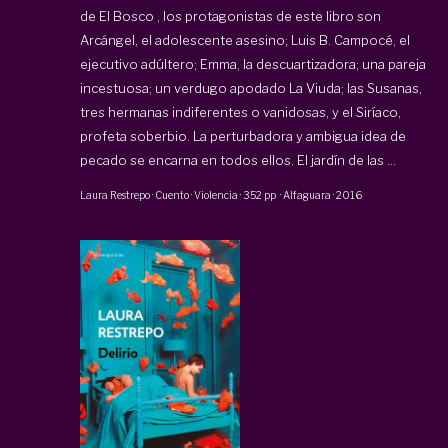
de
El Bosco
, los protagonistas de este libro son
Arcángel, el adolescente asesino; Luis B. Campocé, el
ejecutivo adúltero; Emma, la descuartizadora; una pareja
incestuosa; un verdugo apodado La Viuda; las Susanas,
tres hermanas indiferentes o vanidosas, y el Siríaco,
profeta soberbio. La perturbadora y ambigua idea de
pecado se encarna en todos ellos.
El jardín de las ...
Laura Restrepo
·
Cuento · Violencia
·
352 pp
·
Alfaguara
·
2016