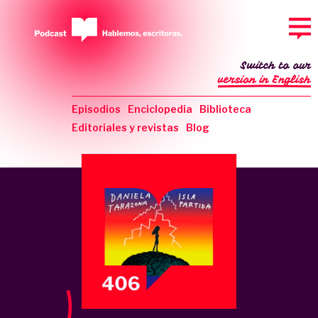
Switch to our
version in English
Episodios
Enciclopedia
Biblioteca
Editoriales y revistas
Blog