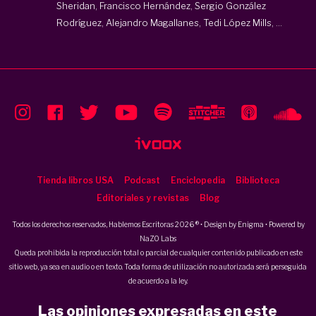
Sheridan, Francisco Hernández, Sergio González
Rodríguez, Alejandro Magallanes, Tedi López Mills, ...
Tienda libros USA
Podcast
Enciclopedia
Biblioteca
Editoriales y revistas
Blog
Todos los derechos reservados, Hablemos Escritoras 2026 ® • Design by
Enigma
• Powered by
NaZO Labs
Queda prohibida la reproducción total o parcial de cualquier contenido publicado en este
sitio web, ya sea en audio o en texto. Toda forma de utilización no autorizada será perseguida
de acuerdo a la ley.
Las opiniones expresadas en este